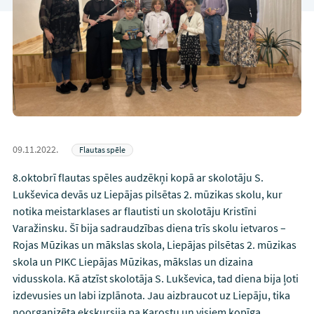
09.11.2022.
Flautas spēle
8.oktobrī flautas spēles audzēkņi kopā ar skolotāju S.
Lukševica devās uz Liepājas pilsētas 2. mūzikas skolu, kur
notika meistarklases ar flautisti un skolotāju Kristīni
Varažinsku. Šī bija sadraudzības diena trīs skolu ietvaros –
Rojas Mūzikas un mākslas skola, Liepājas pilsētas 2. mūzikas
skola un PIKC Liepājas Mūzikas, mākslas un dizaina
vidusskola. Kā atzīst skolotāja S. Lukševica, tad diena bija ļoti
izdevusies un labi izplānota. Jau aizbraucot uz Liepāju, tika
noorganizēta ekskursija pa Karostu un visiem kopīga