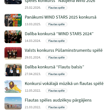
spēles konkurss “Naujiena Wind 2026”
25.02.2026.
Flautas spēle
Panākumi WIND STARS 2025 konkursā
13.03.2025.
Flautas spēle
Dalība konkursā “WIND STARS 2024”
14.03.2024.
Flautas spēle
Valsts konkurss Pūšaminstrumentu spēlē
29.01.2024.
Flautas spēle
Dalība konkursā “Flautu balsis”
27.04.2023.
Flautas spēle
Konkursi vokālajā mūzikā un flautas spēlē
12.05.2022.
Flautas spēle
Flautas spēles audzēkņu pārgājiens
21.03.2022.
Flautas spēle