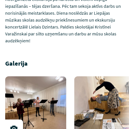
iepazīšanās – tējas dzeršana. Pēc tam sekoja aktīvs darbs un
norisinājās meistarklases. Diena noslēdzās ar Liepājas
mūzikas skolas audzēkņu priekšnesumiem un ekskursiju
koncertzālē Lielais Dzintars. Paldies skolotājai Kristīnei
Varažinskai par silto uzņemšanu un darbu ar mūsu skolas
audzēkņiem!
Galerija