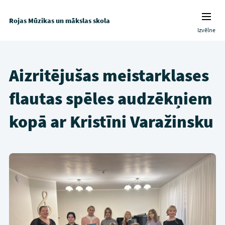
Rojas Mūzikas un mākslas skola
Izvēlne
Aizritējušas meistarklases
flautas spēles audzēkņiem
kopā ar Kristīni Varažinsku