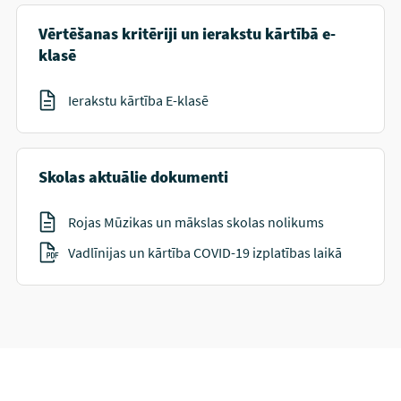
Vērtēšanas kritēriji un ierakstu kārtībā e-
klasē
Ierakstu kārtība E-klasē
Skolas aktuālie dokumenti
Rojas Mūzikas un mākslas skolas nolikums
Vadlīnijas un kārtība COVID-19 izplatības laikā