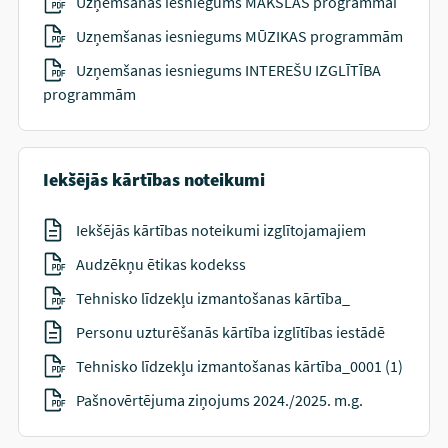
Uzņemšanas iesniegums MĀKSLAS programmai
Uzņemšanas iesniegums MŪZIKAS programmām
Uzņemšanas iesniegums INTEREŠU IZGLĪTĪBA
programmām
Iekšējās kārtības noteikumi
Iekšējās kārtības noteikumi izglītojamajiem
Audzēkņu ētikas kodekss
Tehnisko līdzekļu izmantošanas kārtība_
Personu uzturēšanās kārtība izglītības iestādē
Tehnisko līdzekļu izmantošanas kārtība_0001 (1)
Pašnovērtējuma ziņojums 2024./2025. m.g.