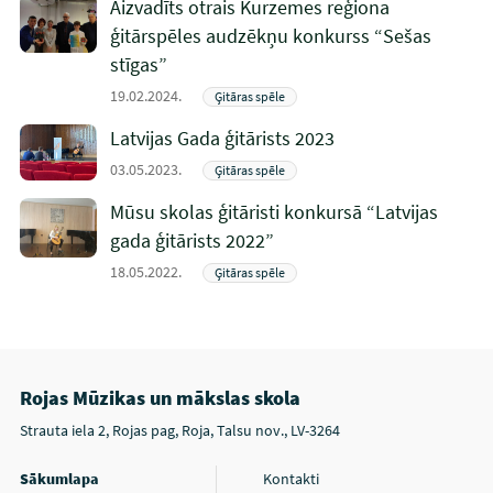
Aizvadīts otrais Kurzemes reģiona
ģitārspēles audzēkņu konkurss “Sešas
stīgas”
19.02.2024.
Ģitāras spēle
Latvijas Gada ģitārists 2023
03.05.2023.
Ģitāras spēle
Mūsu skolas ģitāristi konkursā “Latvijas
gada ģitārists 2022”
18.05.2022.
Ģitāras spēle
Rojas Mūzikas un mākslas skola
Strauta iela 2, Rojas pag, Roja, Talsu nov., LV-3264
Sākumlapa
Kontakti