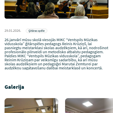
29.01.2026.
Ģitāras spēle
26.janvārī mūsu skolā viesojās MIKC “Ventspils Mūzikas
vidusskola” ģitārspēles pedagogs Reinis Krūziņš, lai
pasniegtu meistarklasi skolas audzēkņiem, kā arī, nodrošinot
profesionālo pilnveidi un metodisko atbalstu pedagogiem.
Paldies MIKC “Ventspils Mūzikas vidusskola”, pedagogam
Reinim Krūziņam par veiksmīgu sadarbību, kā arī mūsu
skolas audzēkņiem un pedagoģei Marutai Zemturei par
audzēkņu sagatavošanu dalībai meistarklasē un koncertā.
Galerija