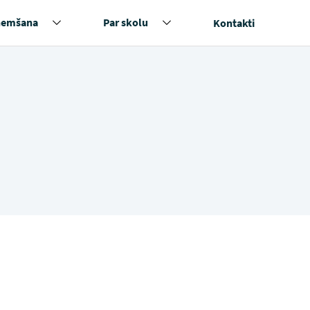
ņemšana
Par skolu
Kontakti