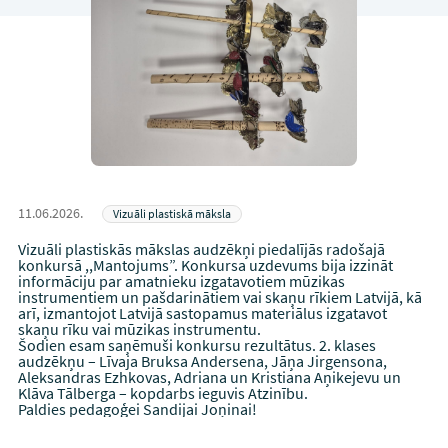
11.06.2026.
Vizuāli plastiskā māksla
Vizuāli plastiskās mākslas audzēkņi piedalījās radošajā
konkursā ,,Mantojums”. Konkursa uzdevums bija izzināt
informāciju par amatnieku izgatavotiem mūzikas
instrumentiem un pašdarinātiem vai skaņu rīkiem Latvijā, kā
arī, izmantojot Latvijā sastopamus materiālus izgatavot
skaņu rīku vai mūzikas instrumentu.
Šodien esam saņēmuši konkursu rezultātus. 2. klases
audzēkņu – Līvaja Bruksa Andersena, Jāņa Jirgensona,
Aleksandras Ezhkovas, Adriana un Kristiana Aņikejevu un
Klāva Tālberga – kopdarbs ieguvis Atzinību.
Paldies pedagoģei Sandijai Joņinai!