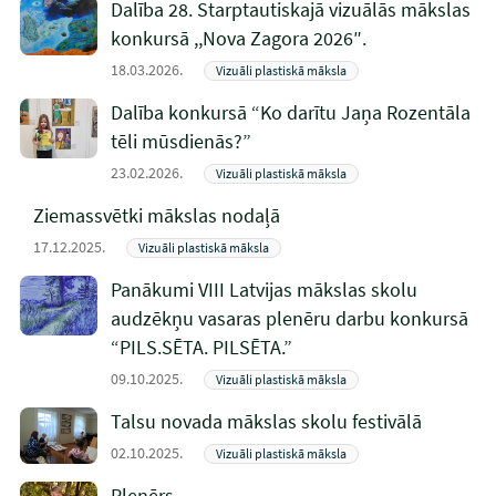
Dalība 28. Starptautiskajā vizuālās mākslas
konkursā ,,Nova Zagora 2026″.
18.03.2026.
Vizuāli plastiskā māksla
Dalība konkursā “Ko darītu Jaņa Rozentāla
tēli mūsdienās?”
23.02.2026.
Vizuāli plastiskā māksla
Ziemassvētki mākslas nodaļā
17.12.2025.
Vizuāli plastiskā māksla
Panākumi VIII Latvijas mākslas skolu
audzēkņu vasaras plenēru darbu konkursā
“PILS.SĒTA. PILSĒTA.”
09.10.2025.
Vizuāli plastiskā māksla
Talsu novada mākslas skolu festivālā
02.10.2025.
Vizuāli plastiskā māksla
Plenērs