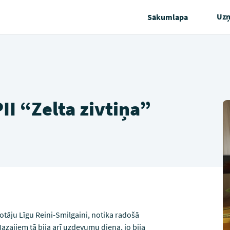
Uz
Sākumlapa
II “Zelta zivtiņa”
otāju Līgu Reini-Smilgaini, notika radošā
Mazajiem tā bija arī uzdevumu diena, jo bija