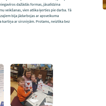
 sniegavīros dažādās formas, jāsalīdzina
 veikšanas, vien atlika ķerties pie darba. Tā
azajiem bija jādarbojas ar apsveikuma
 kartiņa ar sirsniņām. Protams, neiztika bez