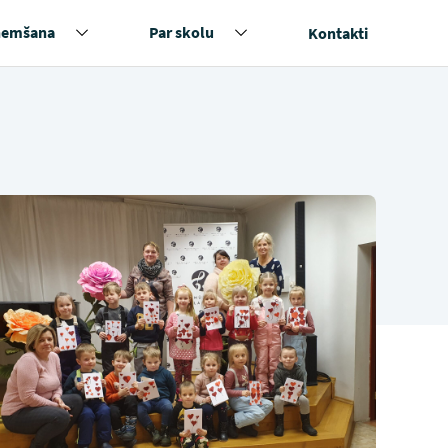
ņemšana
Par skolu
Kontakti