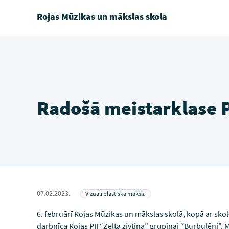
Rojas Mūzikas un mākslas skola
Radošā meistarklase P
07.02.2023.
Vizuāli plastiskā māksla
6. februārī Rojas Mūzikas un mākslas skolā, kopā ar skol
darbnīca Rojas PII “Zelta zivtiņa” grupiņai “Burbulēni”. 