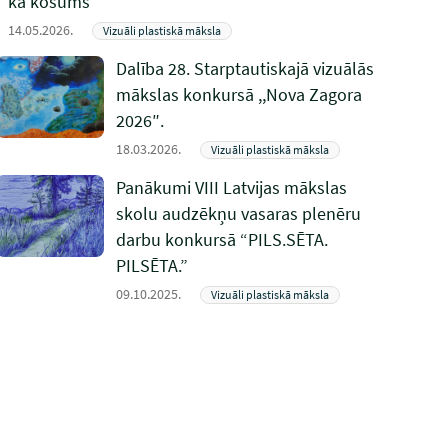
kā košums”
14.05.2026.
Vizuāli plastiskā māksla
Dalība 28. Starptautiskajā vizuālās
mākslas konkursā ,,Nova Zagora
2026″.
18.03.2026.
Vizuāli plastiskā māksla
Panākumi VIII Latvijas mākslas
skolu audzēkņu vasaras plenēru
darbu konkursā “PILS.SĒTA.
PILSĒTA.”
09.10.2025.
Vizuāli plastiskā māksla