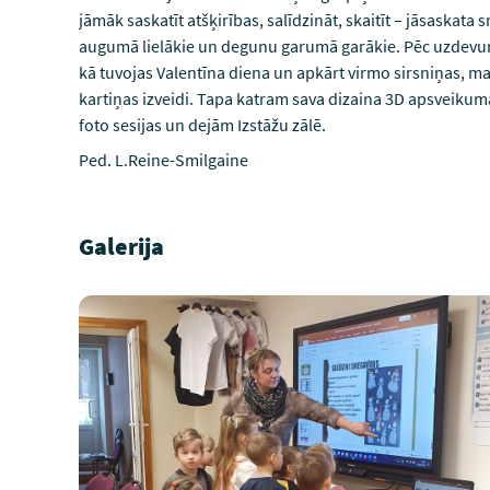
jāmāk saskatīt atšķirības, salīdzināt, skaitīt – jāsaskata
augumā lielākie un degunu garumā garākie. Pēc uzdevumu
kā tuvojas Valentīna diena un apkārt virmo sirsniņas, m
kartiņas izveidi. Tapa katram sava dizaina 3D apsveikuma
foto sesijas un dejām Izstāžu zālē.
Ped. L.Reine-Smilgaine
Galerija