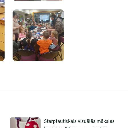
Starptautiskais Vizuālās mākslas