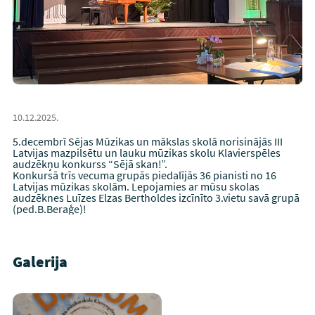
10.12.2025.
5.decembrī Sējas Mūzikas un mākslas skolā norisinājās III
Latvijas mazpilsētu un lauku mūzikas skolu Klavierspēles
audzēkņu konkurss “Sējā skan!”.
Konkursā trīs vecuma grupās piedalījās 36 pianisti no 16
Latvijas mūzikas skolām. Lepojamies ar mūsu skolas
audzēknes Luīzes Elzas Bertholdes izcīnīto 3.vietu savā grupā
(ped.B.Beraģe)!
Galerija