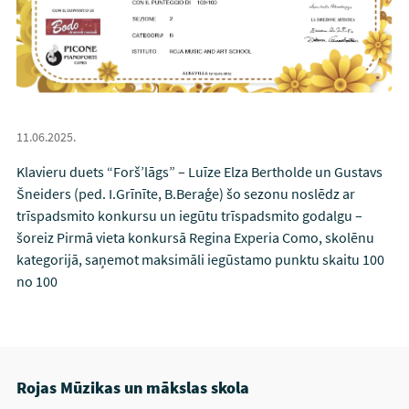
11.06.2025.
Klavieru duets “Forš’lāgs” – Luīze Elza Bertholde un Gustavs
Šneiders (ped. I.Grīnīte, B.Beraģe) šo sezonu noslēdz ar
trīspadsmito konkursu un iegūtu trīspadsmito godalgu –
šoreiz Pirmā vieta konkursā Regina Experia Como, skolēnu
kategorijā, saņemot maksimāli iegūstamo punktu skaitu 100
no 100
Rojas Mūzikas un mākslas skola