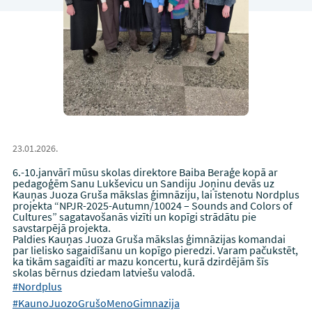
23.01.2026.
6.-10.janvārī mūsu skolas direktore Baiba Beraģe kopā ar
pedagoģēm Sanu Lukševicu un Sandiju Joņinu devās uz
Kauņas Juoza Gruša mākslas ģimnāziju, lai īstenotu Nordplus
projekta “NPJR-2025-Autumn/10024 – Sounds and Colors of
Cultures” sagatavošanās vizīti un kopīgi strādātu pie
savstarpējā projekta.
Paldies Kauņas Juoza Gruša mākslas ģimnāzijas komandai
par lielisko sagaidīšanu un kopīgo pieredzi. Varam pačukstēt,
ka tikām sagaidīti ar mazu koncertu, kurā dzirdējām šīs
skolas bērnus dziedam latviešu valodā.
#Nordplus
#KaunoJuozoGrušoMenoGimnazija