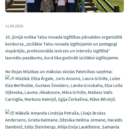
11.06.2026.
10. jūnijā notika Talsu novada Izglītības pārvaldes organizētā
konkursa ,,Izcilākie Talsu novada izglītojamie un pedagogi
vispārējās, profesionālās ievirzes un interešu izglītībā”
laureātu pasākums, kurā tika godināti izcilākie izglītojamie.
No Rojas Mūzikas un mākslas skolas Pateicības saņēma:
Mūzikā: Elīza Ārgale, Juris Ansons, Laura Grīnīte, Luīze
Elza Bertholde, Gustavs Šneiders, Landa Grosbaha, Elza Leila
Oļševska, Lauma Jēkabsone, Māra Grīnīte, Matiass Valts
Carniglia, Markuss Kalniņš, Egija Čerkašina, Klāvs Bērziņš.
Mākslā: Amanda Lindsija Petraša, Līvajs Brukss
Andersens, Grieta Kalmane, Džesika Helēna Jemane, Haralds
Dambiņš, Edijs Šteinbergs, Kitija Enija Laukšteine, Samanta